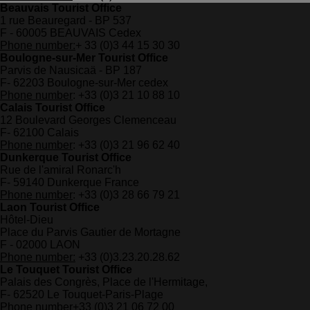
Beauvais Tourist Office
1 rue Beauregard - BP 537
F - 60005 BEAUVAIS Cedex
Phone number:
+ 33 (0)3 44 15 30 30
Boulogne-sur-Mer Tourist Office
Parvis de Nausicaä - BP 187
F- 62203 Boulogne-sur-Mer cedex
Phone number
: +33 (0)3 21 10 88 10
Calais Tourist Office
12 Boulevard Georges Clemenceau
F- 62100 Calais
Phone number
: +33 (0)3 21 96 62 40
Dunkerque Tourist Office
Rue de l'amiral Ronarc'h
F- 59140 Dunkerque France
Phone number
: +33 (0)3 28 66 79 21
Laon Tourist Office
Hôtel-Dieu
Place du Parvis Gautier de Mortagne
F - 02000 LAON
Phone number:
+33 (0)3.23.20.28.62
Le Touquet Tourist Office
Palais des Congrès, Place de l'Hermitage,
F- 62520 Le Touquet-Paris-Plage
Phone number
+33 (0)3 21 06 72 00