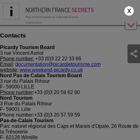
Jump to navigation
x
Your insider's guide to authentic French
experiences
Contacts
Picardy Tourism Board
3 rue Vincent Auriol
Phone number:
+33 (0)3 22 22 33 66
Email
:
documentation@picardietourisme.com
website
:
www.weekend-picardy.co.uk
Nord Pas de Calais Tourism Board
3 rue du Palais Rihour
F- 59000 LILLE
Phone number
:+33 (0)3 20 59 62 80
Nord Tourism
3 Rue du Palais Rihour
F- 59001 Lille
Phone number:+33 (0)3 20 57 59 59
Pas-de-Calais Tourism
Parc naturel régional des Caps et Marais d'Opale, 26 Route de
la Trésorerie
F- 62126 Wimille